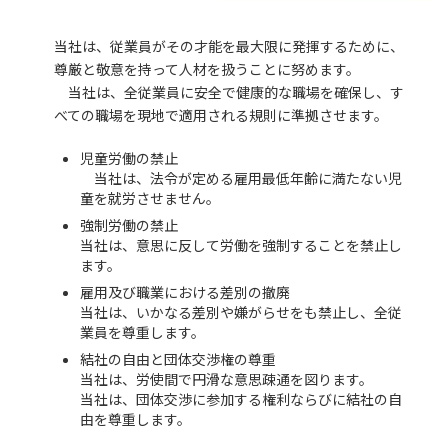
当社は、従業員がその才能を最大限に発揮するために、
尊厳と敬意を持って人材を扱うことに努めます。
当社は、全従業員に安全で健康的な職場を確保し、す
べての職場を現地で適用される規則に準拠させます。
児童労働の禁止
当社は、法令が定める雇用最低年齢に満たない児
童を就労させません。
強制労働の禁止
当社は、意思に反して労働を強制することを禁止し
ます。
雇用及び職業における差別の撤廃
当社は、いかなる差別や嫌がらせをも禁止し、全従
業員を尊重します。
結社の自由と団体交渉権の尊重
当社は、労使間で円滑な意思疎通を図ります。
当社は、団体交渉に参加する権利ならびに結社の自
由を尊重します。